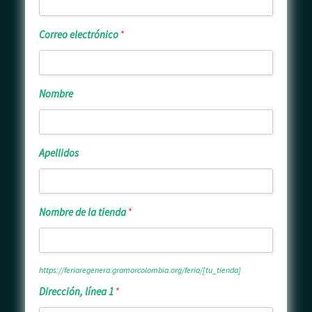
usuario
*
Correo
Correo electrónico
*
electrónico
*
Nombre
Nombre
Apellidos
Apellidos
Nombre
Nombre de la tienda
*
de
la
tienda
https://feriaregenera.gramorcolombia.org/feria/
[tu_tienda]
*
Dirección,
Dirección, línea 1
*
línea