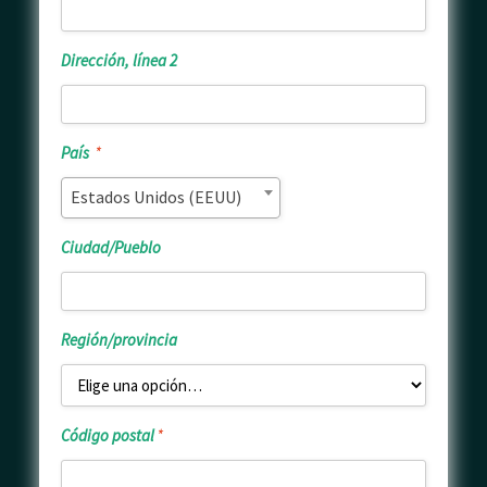
1
*
Dirección,
Dirección, línea 2
línea
2
País
País
*
*
Estados Unidos (EEUU)
Ciudad/Pueb
Ciudad/Pueblo
Región/provi
Región/provincia
Código
Código postal
*
postal