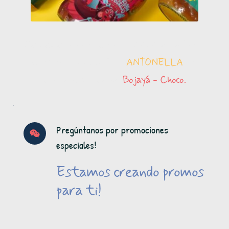
Por compras superiores a 50.000 pesos lleva 
gratis una mermelada 
ANTONELLA 
de 
frutos exóticos de 
Bojayá - Choco.
Pregúntanos por promociones 
especiales!
Estamos creando promos 
para ti! 