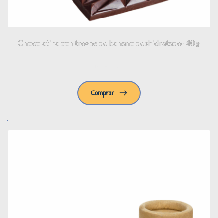
Chocolatina con trozos de banano deshidratado- 40 g
$
14.000
Comprar