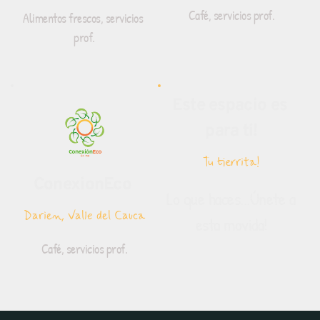
Café, servicios prof.
Alimentos frescos, servicios 
prof.
Este espacio es 
para ti!
Tu tierrita!
ConexionEco 
Lo que haces...Únete a 
Darien, Valle del Cauca
esta movida!
Café, servicios prof.