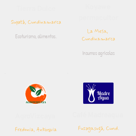
Koyawe 
Tierra Dulce
permacultor
Supatá, Cundinamarca
La Mesa, 
Ecoturismo, alimentos.
Cundinamarca
Insumos agrícolas
Café Madreagua 
AgroVizcaya 
Fusagasugá, Cund.
Fredonia, Antioquia