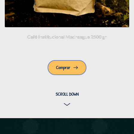
Café Institucional Madreagua 2500 gr
$
170.000
Comprar
SCROLL DOWN