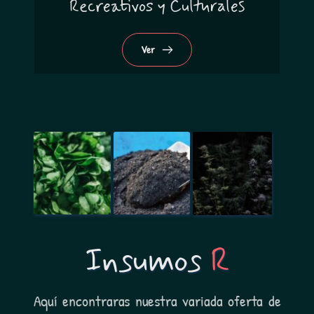
Recreativos y Culturales
Ver
Ver
Insumos 
R
Aquí encontraras nuestra variada oferta de 