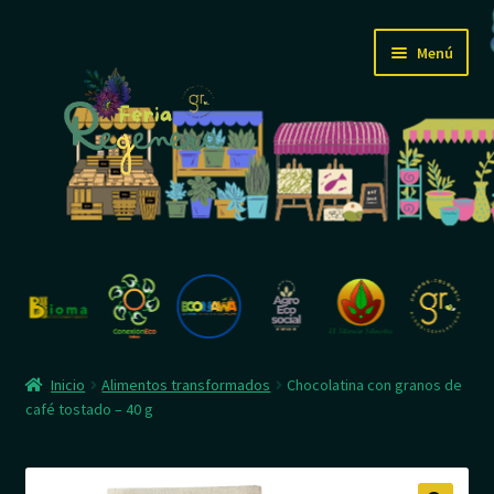
Ir
Ir
Menú
a
al
la
contenido
navegación
Inicio
Feria
Expandi
Mi tienda
Inicio
Alimentos transformados
Chocolatina con granos de
el
café tostado – 40 g
menú
Cartelera R
hijo