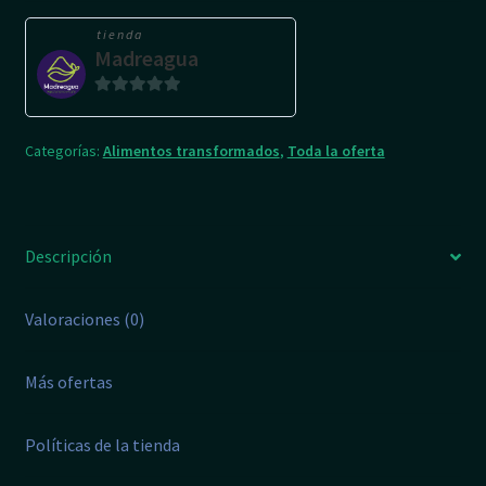
g
tienda
cantidad
Madreagua
0
d
Categorías:
Alimentos transformados
,
Toda la oferta
e
5
Descripción
Valoraciones (0)
Más ofertas
Políticas de la tienda