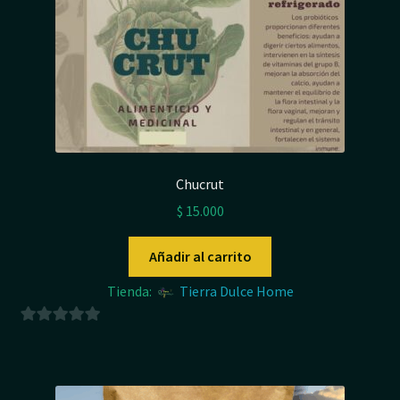
Chucrut
$
15.000
Añadir al carrito
Tienda:
Tierra Dulce Home
0
d
e