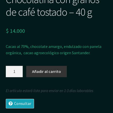
de café tostado – 40 g
$
14.000
Cacao al 70%, chocolate amargo, endulzado con panela
orgánica, cacao agroecológico origen Santander.
Chocolatina
Añadir al carrito
con
granos
de
El artículo estará listo para enviar en 1-3 días laborables
café
tostado
Consultar
-
40