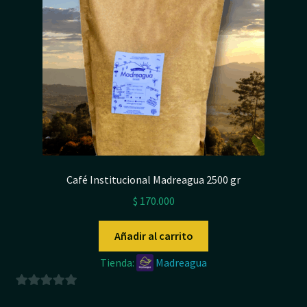
5
Café Institucional Madreagua 2500 gr
$
170.000
Añadir al carrito
Tienda:
Madreagua
0