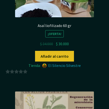
Asaí liofilizado 60 gr
¡OFERTA!
El
El
$
34.000
$
30.000
precio
precio
original
actual
Añadir al carrito
era:
es:
Tienda:
El Silencio Silvestre
$ 34.000.
$ 30.000.
0
d
e
5