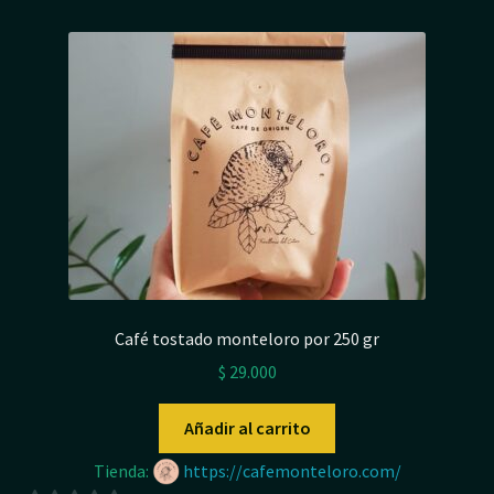
e
5
Café tostado monteloro por 250 gr
$
29.000
Añadir al carrito
Tienda:
https://cafemonteloro.com/