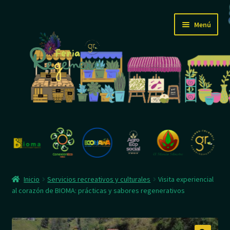
Ir
Ir
Menú
a
al
la
contenido
navegación
Inicio
Feria
Expandi
Mi tienda
Inicio
Servicios recreativos y culturales
Visita experiencial
el
al corazón de BIOMA: prácticas y sabores regenerativos
menú
Cartelera R
hijo