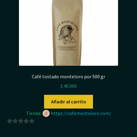
Café tostado monteloro por 500 gr
$
40.000
Añadir al carrito
Tienda:
https://cafemonteloro.com/
0
d