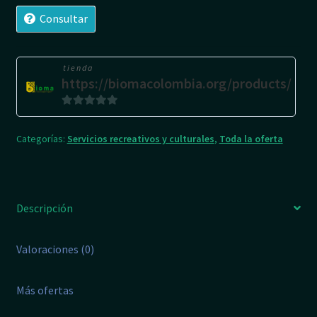
de
Consultar
BIOMA:
prácticas
y
tienda
https://biomacolombia.org/products/
sabores
regenerativos
0
cantidad
d
Categorías:
Servicios recreativos y culturales
,
Toda la oferta
e
5
Descripción
Valoraciones (0)
Más ofertas