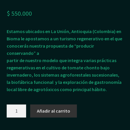
$
550.000
Estamos ubicados en La Unión, Antioquia (Colombia) en
Bioma le apostamos a un turismo regenerativo en el que
conocerás nuestra propuesta de “producir
conservando” a
partir de nuestro modelo que integra varias prácticas
regenerativas en el cultivo de tomate chonto bajo
invernadero, los sistemas agroforestales sucesionales,
la biofábrica funcional y la exploración de gastronomía
local libre de agrotóxicos como principal hábito.
Visita
Añadir al carrito
experiencial
al
corazón