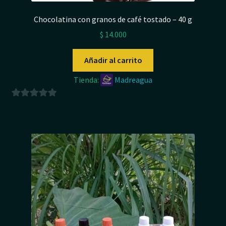
Chocolatina con granos de café tostado – 40 g
$
14.000
Añadir al carrito
Tienda:
Madreagua
0
d
e
5