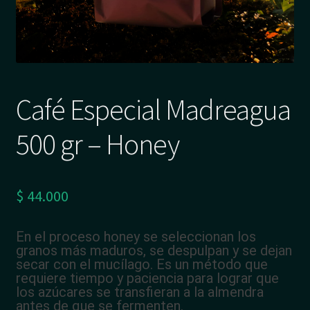
Café Especial Madreagua
500 gr – Honey
$
44.000
En el proceso
honey
se seleccionan los
granos más maduros, se despulpan y se dejan
secar con el mucílago. Es un método que
requiere tiempo y paciencia para lograr que
los azúcares se transfieran a la almendra
antes de que se fermenten.