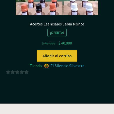
Aceites Esenciales Sabia Monte
¡OFERTA!
El
El
$
45.000
$
40.000
precio
precio
original
actual
Añadir al carrito
era:
es:
Tienda:
El Silencio Silvestre
$ 45.000.
$ 40.000.
0
d
e
5