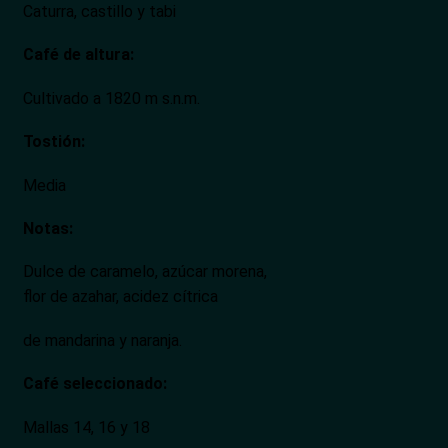
Caturra, castillo y
tabi
Café de altura:
Cultivado a 1820 m
s.n.m
.
Tostión
:
Media
Notas:
Dulce de caramelo, azúcar morena,
flor de azahar, acidez cítrica
de mandarina y naranja.
Café seleccionado:
Mallas 14, 16 y 18