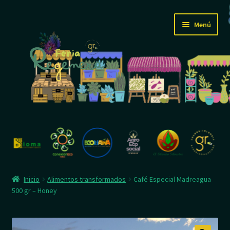
Ir
Ir
Menú
a
al
la
contenido
navegación
Inicio
Feria
Expandi
Mi tienda
Inicio
Alimentos transformados
Café Especial Madreagua
el
500 gr – Honey
menú
Cartelera R
hijo