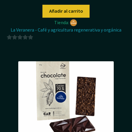
Añadir al carrito
Tienda:
La Veranera - Café y agricultura regenerativa y orgánica
0
d
e
5