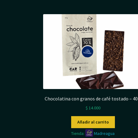
Chocolatina con granos de café tostado – 40
$
14.000
Añadir al carrito
Tienda:
Madreagua