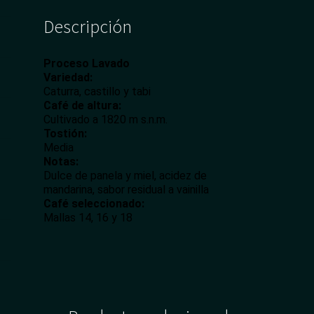
Descripción
Proceso Lavado
Variedad:
Caturra, castillo y
tabi
Café de altura:
Cultivado a 1820 m
s.n.m
.
Tostión
:
Media
Notas:
Dulce de panela y miel, acidez de
mandarina, sabor residual a vainilla
Café seleccionado:
Mallas 14, 16 y 18