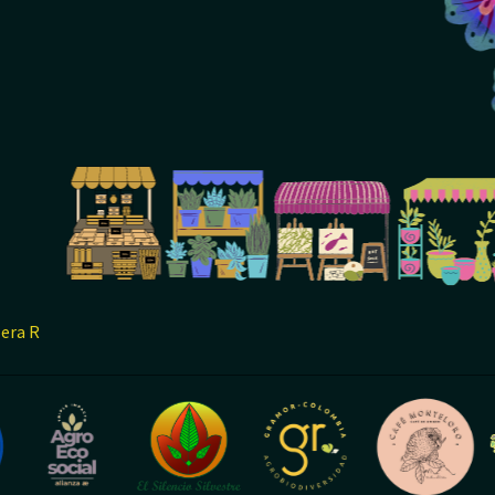
lera R