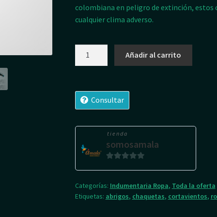
colombiana en peligro de extinción, estos c
cualquier clima adverso.
Cortavientos
Añadir al carrito
-
Jaguar
(Panthera
Onca)
Consultar
-
Small
cantidad
tienda
somosamala
0
d
Categorías:
Indumentaria Ropa
,
Toda la oferta
e
Etiquetas:
abrigos
,
chaquetas
,
cortavientos
,
r
5