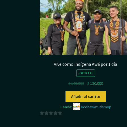
Vive como indígena Awá por 1 día
¡OFERTA!
El
El
$
140.000
$
130.000
precio
precio
original
actual
Añadir al carrito
era:
es:
Tienda:
econawaturismop
$ 140.000.
$ 130.000.
0
d