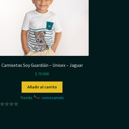
Camisetas Soy Guardián – Unisex – Jaguar
$
70.000
Añadir al carrito
Tienda:
somosamala